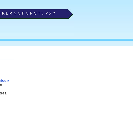
nissex
om
res.