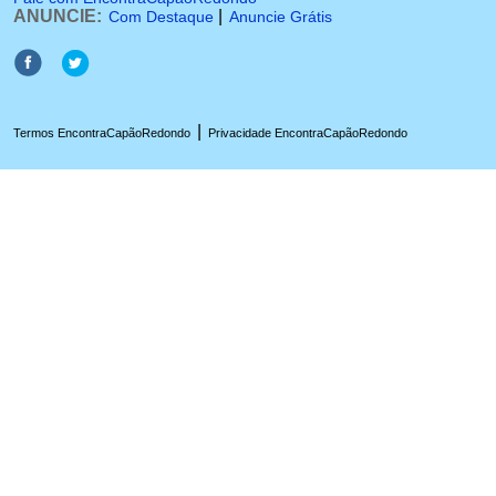
ANUNCIE:
|
Com Destaque
Anuncie Grátis
|
Termos EncontraCapãoRedondo
Privacidade EncontraCapãoRedondo