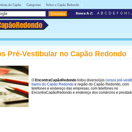
|
|
|
tícias do Capão
Categorias
Sobre o Capão Redondo
CapãoRedondo
s Pré-Vestibular no Capão Redondo
O
EncontraCapãoRedondo
listou diverso(a)s
cursos pré-vesti
bairro do Capão Redondo
e região do Capão Redondo, com
telefones e endereço das empresas, com telefones no
EncontraCapãoRedondo e endereço dos comércios e prestado