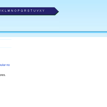
bular no
res.