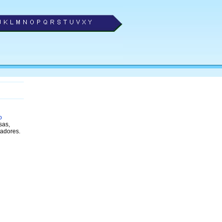
o
sas,
adores.