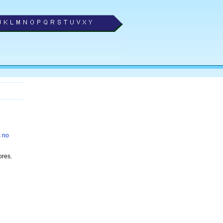
s no
res.