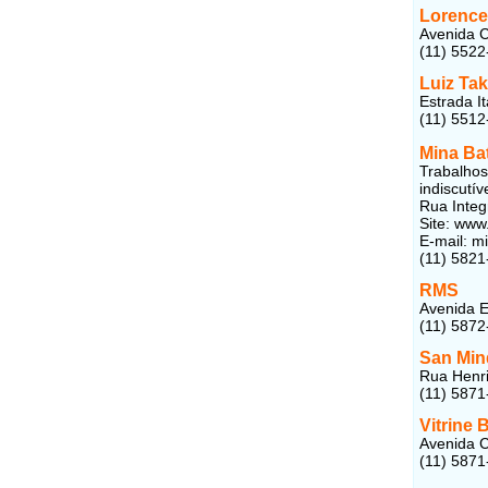
Lorencet
Avenida 
(11) 5522
Luiz Ta
Estrada I
(11) 5512
Mina Ba
Trabalhos
indiscutíve
Rua Integ
Site: www
E-mail:
mi
(11) 5821
RMS
Avenida E
(11) 5872
San Mind
Rua Henri
(11) 5871
Vitrine 
Avenida 
(11) 5871