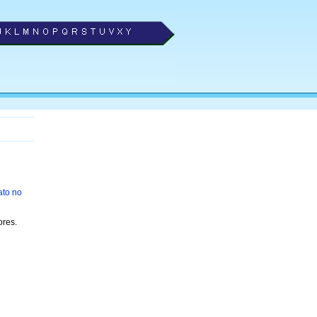
ato no
res.