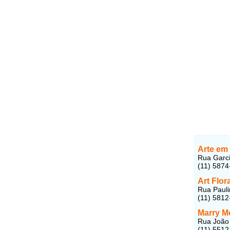
Arte em 
Rua Garci
(11) 5874
Art Flor
Rua Pauli
(11) 5812
Marry Mo
Rua João 
(11) 5512