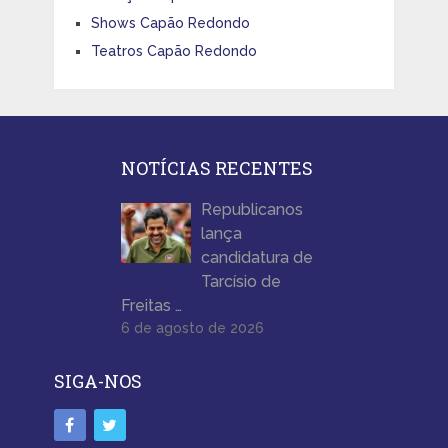
Shows Capão Redondo
Teatros Capão Redondo
NOTÍCIAS RECENTES
Republicanos
lança
candidatura de
Tarcísio de
Freitas …
6 de agosto de 2026
SIGA-NOS