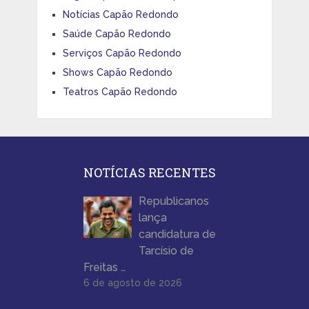
Notícias Capão Redondo
Saúde Capão Redondo
Serviços Capão Redondo
Shows Capão Redondo
Teatros Capão Redondo
NOTÍCIAS RECENTES
Republicanos
lança
candidatura de
Tarcísio de
Freitas …
6 de agosto de 2026