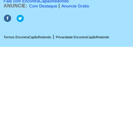
Fale com EncontraCapãoRedondo
ANUNCIE:
|
Com Destaque
Anuncie Grátis
|
Termos EncontraCapãoRedondo
Privacidade EncontraCapãoRedondo